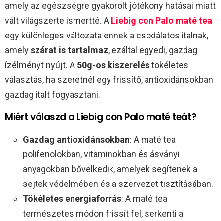
amely az egészségre gyakorolt jótékony hatásai miatt
vált világszerte ismertté. A
Liebig con Palo maté tea
egy különleges változata ennek a csodálatos italnak,
amely
szárat is tartalmaz
, ezáltal egyedi, gazdag
ízélményt nyújt. A
50g-os kiszerelés
tökéletes
választás, ha szeretnél egy frissítő, antioxidánsokban
gazdag italt fogyasztani.
Miért válaszd a Liebig con Palo maté teát?
Gazdag antioxidánsokban
: A maté tea
polifenolokban, vitaminokban és ásványi
anyagokban bővelkedik, amelyek segítenek a
sejtek védelmében és a szervezet tisztításában.
Tökéletes energiaforrás
: A maté tea
természetes módon frissít fel, serkenti a