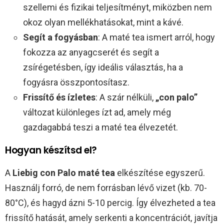
szellemi és fizikai teljesítményt, miközben nem
okoz olyan mellékhatásokat, mint a kávé.
Segít a fogyásban
: A maté tea ismert arról, hogy
fokozza az anyagcserét és segít a
zsírégetésben, így ideális választás, ha a
fogyásra összpontosítasz.
Frissítő és ízletes
: A szár nélküli,
„con palo”
változat különleges ízt ad, amely még
gazdagabbá teszi a maté tea élvezetét.
Hogyan készítsd el?
A
Liebig con Palo maté tea
elkészítése egyszerű.
Használj forró, de nem forrásban lévő vizet (kb. 70-
80°C), és hagyd ázni 5-10 percig. Így élvezheted a tea
frissítő hatását, amely serkenti a koncentrációt, javítja