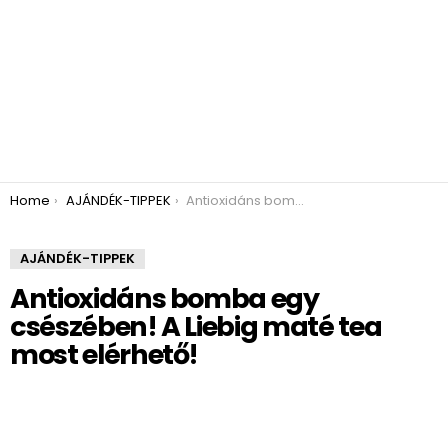
You are here:
Home
AJÁNDÉK-TIPPEK
Antioxidáns bomba egy csészében! A Liebig maté tea most elérhető!
AJÁNDÉK-TIPPEK
Antioxidáns bomba egy
csészében! A Liebig maté tea
most elérhető!