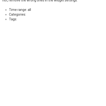
not, remove the wrong ones in the widget settings.
Time range: all
Categories:
Tags: