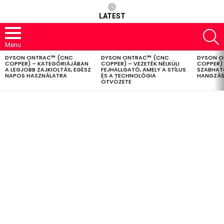
LATEST
S
Menu
DYSON ONTRAC™ (CNC
DYSON ONTRAC™ (CNC
DYSON O
LATEST
COPPER) – KATEGÓRIÁJÁBAN
COPPER) – VEZETÉK NÉLKÜLI
COPPER) 
STORIES
A LEGJOBB ZAJKIOLTÁS, EGÉSZ
FEJHALLGATÓ, AMELY A STÍLUS
SZABHAT
NAPOS HASZNÁLATRA
ÉS A TECHNOLÓGIA
HANGZÁS
ÖTVÖZETE