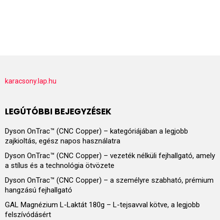
karacsony.lap.hu
LEGÚTÓBBI BEJEGYZÉSEK
Dyson OnTrac™ (CNC Copper) – kategóriájában a legjobb
zajkioltás, egész napos használatra
Dyson OnTrac™ (CNC Copper) – vezeték nélküli fejhallgató, amely
a stílus és a technológia ötvözete
Dyson OnTrac™ (CNC Copper) – a személyre szabható, prémium
hangzású fejhallgató
GAL Magnézium L-Laktát 180g – L-tejsavval kötve, a legjobb
felszívódásért