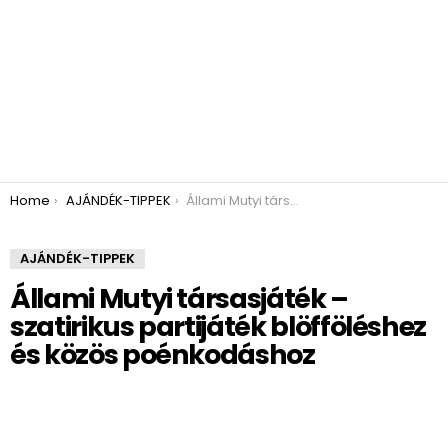
You are here:
Home
AJÁNDÉK-TIPPEK
Állami Mutyi társasjáték – szatirikus partijáték blöfföléshez és közös poénkodáshoz
AJÁNDÉK-TIPPEK
Állami Mutyi társasjáték –
szatirikus partijáték blöfföléshez
és közös poénkodáshoz