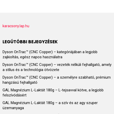
karacsony.lap.hu
LEGÚTÓBBI BEJEGYZÉSEK
Dyson OnTrac™ (CNC Copper) – kategóriájában a legjobb
zajkioltás, egész napos használatra
Dyson OnTrac™ (CNC Copper) – vezeték nélküli fejhallgató, amely
a stílus és a technológia ötvözete
Dyson OnTrac™ (CNC Copper) – a személyre szabható, prémium
hangzású fejhallgató
GAL Magnézium L-Laktát 180g – L-tejsavval kötve, a legjobb
felszívódásért
GAL Magnézium L-Laktát 180g – a szív és az agy szuper
üzemanyaga