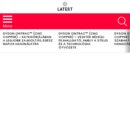
LATEST
S
Menu
DYSON ONTRAC™ (CNC
DYSON ONTRAC™ (CNC
DYSON O
LATEST
COPPER) – KATEGÓRIÁJÁBAN
COPPER) – VEZETÉK NÉLKÜLI
COPPER) 
STORIES
A LEGJOBB ZAJKIOLTÁS, EGÉSZ
FEJHALLGATÓ, AMELY A STÍLUS
SZABHAT
NAPOS HASZNÁLATRA
ÉS A TECHNOLÓGIA
HANGZÁS
ÖTVÖZETE