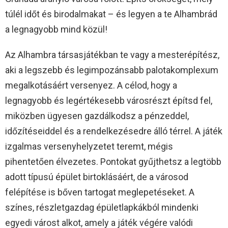
túlél időt és birodalmakat – és legyen a te Alhambrád
a legnagyobb mind közül!
Az Alhambra társasjátékban te vagy a mesterépítész,
aki a legszebb és legimpozánsabb palotakomplexum
megalkotásáért versenyez. A célod, hogy a
legnagyobb és legértékesebb városrészt építsd fel,
miközben ügyesen gazdálkodsz a pénzeddel,
időzítéseiddel és a rendelkezésedre álló térrel. A játék
izgalmas versenyhelyzetet teremt, mégis
pihentetően élvezetes. Pontokat gyűjthetsz a legtöbb
adott típusú épület birtoklásáért, de a városod
felépítése is bőven tartogat meglepetéseket. A
színes, részletgazdag épületlapkákból mindenki
egyedi várost alkot, amely a játék végére valódi