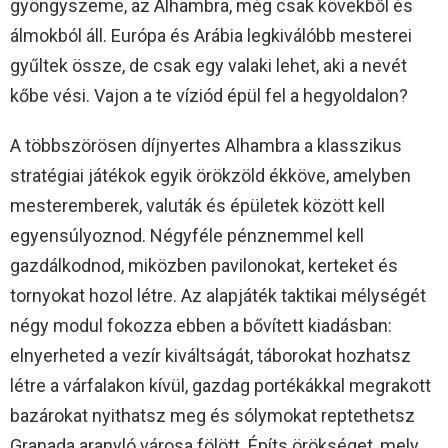
gyöngyszeme, az Alhambra, még csak kövekből és
álmokból áll. Európa és Arábia legkiválóbb mesterei
gyűltek össze, de csak egy valaki lehet, aki a nevét
kőbe vési. Vajon a te víziód épül fel a hegyoldalon?
A többszörösen díjnyertes Alhambra a klasszikus
stratégiai játékok egyik örökzöld ékköve, amelyben
mesteremberek, valuták és épületek között kell
egyensúlyoznod. Négyféle pénznemmel kell
gazdálkodnod, miközben pavilonokat, kerteket és
tornyokat hozol létre. Az alapjáték taktikai mélységét
négy modul fokozza ebben a bővített kiadásban:
elnyerheted a vezír kiváltságát, táborokat hozhatsz
létre a várfalakon kívül, gazdag portékákkal megrakott
bazárokat nyithatsz meg és sólymokat reptethetsz
Granada aranyló városa fölött. Építs örökséget, mely