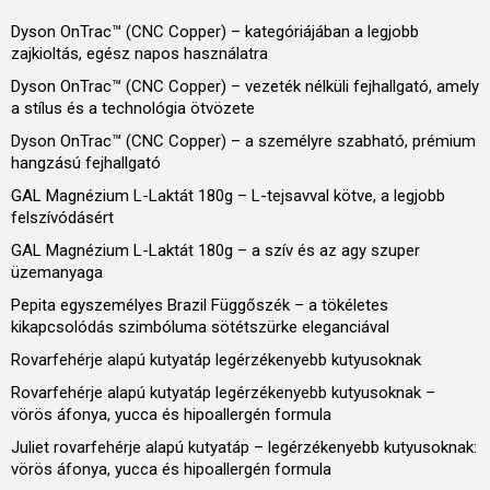
Dyson OnTrac™ (CNC Copper) – kategóriájában a legjobb
zajkioltás, egész napos használatra
Dyson OnTrac™ (CNC Copper) – vezeték nélküli fejhallgató, amely
a stílus és a technológia ötvözete
Dyson OnTrac™ (CNC Copper) – a személyre szabható, prémium
hangzású fejhallgató
GAL Magnézium L-Laktát 180g – L-tejsavval kötve, a legjobb
felszívódásért
GAL Magnézium L-Laktát 180g – a szív és az agy szuper
üzemanyaga
Pepita egyszemélyes Brazil Függőszék – a tökéletes
kikapcsolódás szimbóluma sötétszürke eleganciával
Rovarfehérje alapú kutyatáp legérzékenyebb kutyusoknak
Rovarfehérje alapú kutyatáp legérzékenyebb kutyusoknak –
vörös áfonya, yucca és hipoallergén formula
Juliet rovarfehérje alapú kutyatáp – legérzékenyebb kutyusoknak:
vörös áfonya, yucca és hipoallergén formula