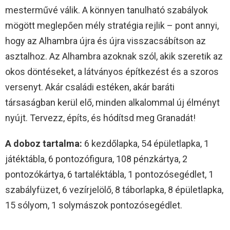
mesterművé válik. A könnyen tanulható szabályok
mögött meglepően mély stratégia rejlik – pont annyi,
hogy az Alhambra újra és újra visszacsábítson az
asztalhoz. Az Alhambra azoknak szól, akik szeretik az
okos döntéseket, a látványos építkezést és a szoros
versenyt. Akár családi estéken, akár baráti
társaságban kerül elő, minden alkalommal új élményt
nyújt. Tervezz, építs, és hódítsd meg Granadát!
A doboz tartalma:
6 kezdőlapka, 54 épületlapka, 1
játéktábla, 6 pontozófigura, 108 pénzkártya, 2
pontozókártya, 6 tartaléktábla, 1 pontozósegédlet, 1
szabályfüzet, 6 vezírjelölő, 8 táborlapka, 8 épületlapka,
15 sólyom, 1 solymászok pontozósegédlet.