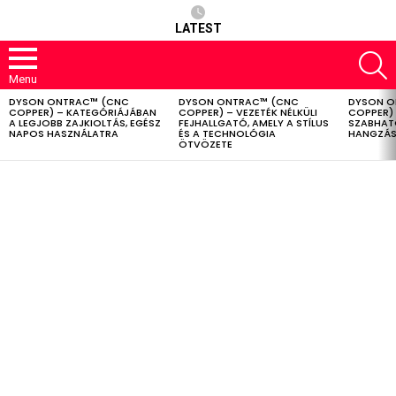
LATEST
S
Menu
DYSON ONTRAC™ (CNC
DYSON ONTRAC™ (CNC
DYSON O
LATEST
COPPER) – KATEGÓRIÁJÁBAN
COPPER) – VEZETÉK NÉLKÜLI
COPPER) 
STORIES
A LEGJOBB ZAJKIOLTÁS, EGÉSZ
FEJHALLGATÓ, AMELY A STÍLUS
SZABHAT
NAPOS HASZNÁLATRA
ÉS A TECHNOLÓGIA
HANGZÁS
ÖTVÖZETE