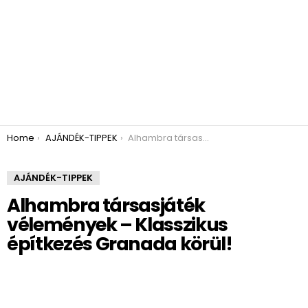
You are here:
Home
AJÁNDÉK-TIPPEK
Alhambra társasjáték vélemények – Klasszikus építkezés Granada körül!
AJÁNDÉK-TIPPEK
Alhambra társasjáték
vélemények – Klasszikus
építkezés Granada körül!