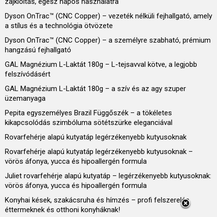
zajkioltás, egész napos használatra
Dyson OnTrac™ (CNC Copper) – vezeték nélküli fejhallgató, amely
a stílus és a technológia ötvözete
Dyson OnTrac™ (CNC Copper) – a személyre szabható, prémium
hangzású fejhallgató
GAL Magnézium L-Laktát 180g – L-tejsavval kötve, a legjobb
felszívódásért
GAL Magnézium L-Laktát 180g – a szív és az agy szuper
üzemanyaga
Pepita egyszemélyes Brazil Függőszék – a tökéletes
kikapcsolódás szimbóluma sötétszürke eleganciával
Rovarfehérje alapú kutyatáp legérzékenyebb kutyusoknak
Rovarfehérje alapú kutyatáp legérzékenyebb kutyusoknak –
vörös áfonya, yucca és hipoallergén formula
Juliet rovarfehérje alapú kutyatáp – legérzékenyebb kutyusoknak:
vörös áfonya, yucca és hipoallergén formula
Konyhai kések, szakácsruha és hímzés – profi felszerelés
éttermeknek és otthoni konyháknak!