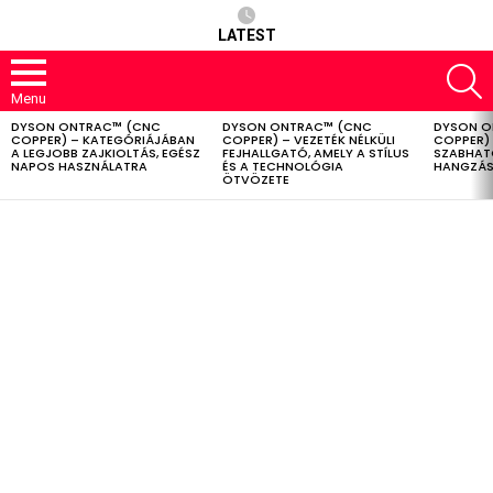
LATEST
S
Menu
DYSON ONTRAC™ (CNC
DYSON ONTRAC™ (CNC
DYSON O
LATEST
COPPER) – KATEGÓRIÁJÁBAN
COPPER) – VEZETÉK NÉLKÜLI
COPPER) 
STORIES
A LEGJOBB ZAJKIOLTÁS, EGÉSZ
FEJHALLGATÓ, AMELY A STÍLUS
SZABHAT
NAPOS HASZNÁLATRA
ÉS A TECHNOLÓGIA
HANGZÁS
ÖTVÖZETE