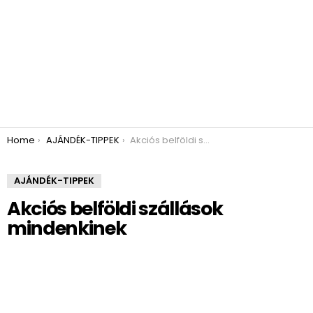
You are here:
Home
AJÁNDÉK-TIPPEK
Akciós belföldi szállások mindenkinek
AJÁNDÉK-TIPPEK
Akciós belföldi szállások
mindenkinek