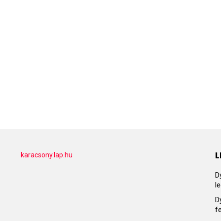
L
karacsony.lap.hu
D
l
D
f