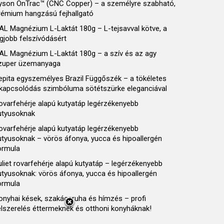
yson OnTrac™ (CNC Copper) – a személyre szabható,
rémium hangzású fejhallgató
AL Magnézium L-Laktát 180g – L-tejsavval kötve, a
egjobb felszívódásért
AL Magnézium L-Laktát 180g – a szív és az agy
zuper üzemanyaga
epita egyszemélyes Brazil Függőszék – a tökéletes
ikapcsolódás szimbóluma sötétszürke eleganciával
ovarfehérje alapú kutyatáp legérzékenyebb
utyusoknak
ovarfehérje alapú kutyatáp legérzékenyebb
utyusoknak – vörös áfonya, yucca és hipoallergén
ormula
uliet rovarfehérje alapú kutyatáp – legérzékenyebb
utyusoknak: vörös áfonya, yucca és hipoallergén
ormula
onyhai kések, szakácsruha és hímzés – profi
elszerelés éttermeknek és otthoni konyháknak!