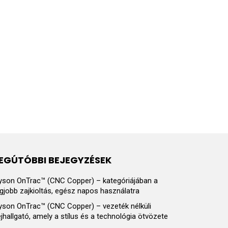
EGÚTÓBBI BEJEGYZÉSEK
yson OnTrac™ (CNC Copper) – kategóriájában a
egjobb zajkioltás, egész napos használatra
yson OnTrac™ (CNC Copper) – vezeték nélküli
ejhallgató, amely a stílus és a technológia ötvözete