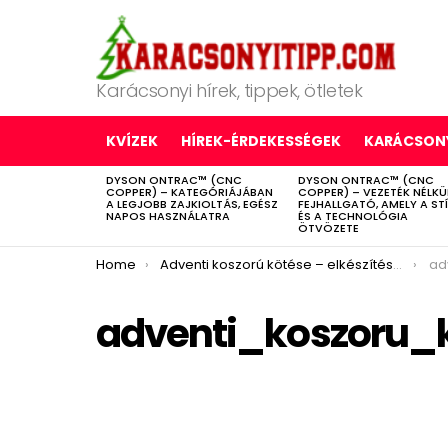
Karácsonyi hírek, tippek, ötletek
KVÍZEK
HÍREK-ÉRDEKESSÉGEK
KARÁCSONY
DYSON ONTRAC™ (CNC
DYSON ONTRAC™ (CNC
LATEST
COPPER) – KATEGÓRIÁJÁBAN
COPPER) – VEZETÉK NÉLKÜ
STORIES
A LEGJOBB ZAJKIOLTÁS, EGÉSZ
FEJHALLGATÓ, AMELY A ST
NAPOS HASZNÁLATRA
ÉS A TECHNOLÓGIA
ÖTVÖZETE
You are here:
Home
Adventi koszorú kötése – elkészítés otthon
ad
adventi_koszoru_k