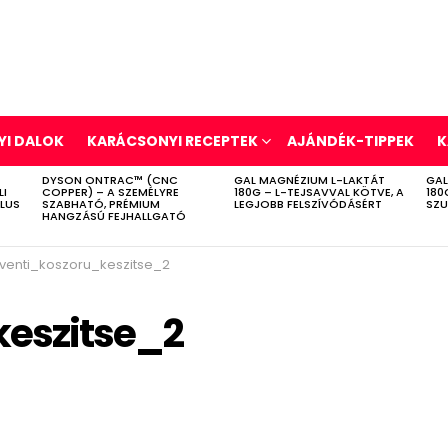
I DALOK
KARÁCSONYI RECEPTEK
AJÁNDÉK-TIPPEK
K
DYSON ONTRAC™ (CNC
GAL MAGNÉZIUM L-LAKTÁT
GAL
LI
COPPER) – A SZEMÉLYRE
180G – L-TEJSAVVAL KÖTVE, A
180
ÍLUS
SZABHATÓ, PRÉMIUM
LEGJOBB FELSZÍVÓDÁSÉRT
SZU
HANGZÁSÚ FEJHALLGATÓ
venti_koszoru_keszitse_2
eszitse_2