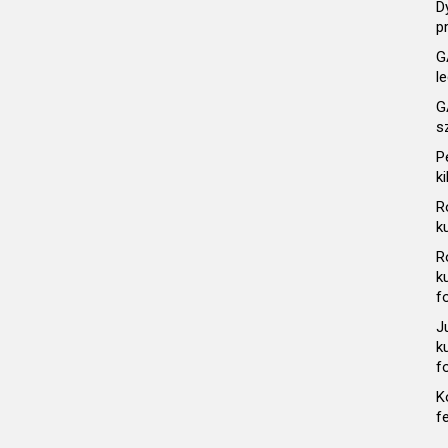
D
p
G
l
G
s
P
k
R
k
R
k
f
J
k
f
K
f