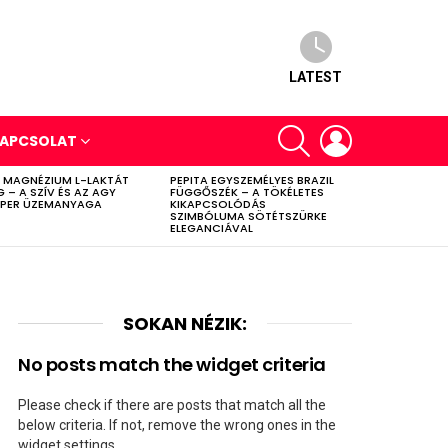
LATEST
SEARCH
LOGIN
APCSOLAT
 MAGNÉZIUM L-LAKTÁT
PEPITA EGYSZEMÉLYES BRAZIL
G – A SZÍV ÉS AZ AGY
FÜGGŐSZÉK – A TÖKÉLETES
PER ÜZEMANYAGA
KIKAPCSOLÓDÁS
SZIMBÓLUMA SÖTÉTSZÜRKE
ELEGANCIÁVAL
SOKAN NÉZIK:
No posts match the widget criteria
Please check if there are posts that match all the
below criteria. If not, remove the wrong ones in the
widget settings.