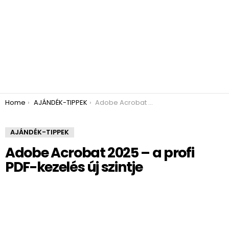
You are here:
Home
AJÁNDÉK-TIPPEK
Adobe Acrobat 2025 – a profi PDF-kezelés új szintje
AJÁNDÉK-TIPPEK
Adobe Acrobat 2025 – a profi
PDF-kezelés új szintje