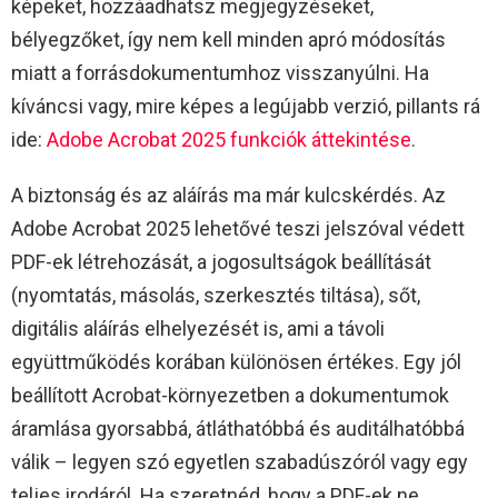
képeket, hozzáadhatsz megjegyzéseket,
bélyegzőket, így nem kell minden apró módosítás
miatt a forrásdokumentumhoz visszanyúlni. Ha
kíváncsi vagy, mire képes a legújabb verzió, pillants rá
ide:
Adobe Acrobat 2025 funkciók áttekintése
.​
A biztonság és az aláírás ma már kulcskérdés. Az
Adobe Acrobat 2025 lehetővé teszi jelszóval védett
PDF-ek létrehozását, a jogosultságok beállítását
(nyomtatás, másolás, szerkesztés tiltása), sőt,
digitális aláírás elhelyezését is, ami a távoli
együttműködés korában különösen értékes. Egy jól
beállított Acrobat-környezetben a dokumentumok
áramlása gyorsabbá, átláthatóbbá és auditálhatóbbá
válik – legyen szó egyetlen szabadúszóról vagy egy
teljes irodáról. Ha szeretnéd, hogy a PDF-ek ne