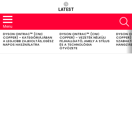
LATEST
S
Menu
DYSON ONTRAC™ (CNC
DYSON ONTRAC™ (CNC
DYSON O
LATEST
COPPER) – KATEGÓRIÁJÁBAN
COPPER) – VEZETÉK NÉLKÜLI
COPPER) 
STORIES
A LEGJOBB ZAJKIOLTÁS, EGÉSZ
FEJHALLGATÓ, AMELY A STÍLUS
SZABHAT
NAPOS HASZNÁLATRA
ÉS A TECHNOLÓGIA
HANGZÁS
ÖTVÖZETE