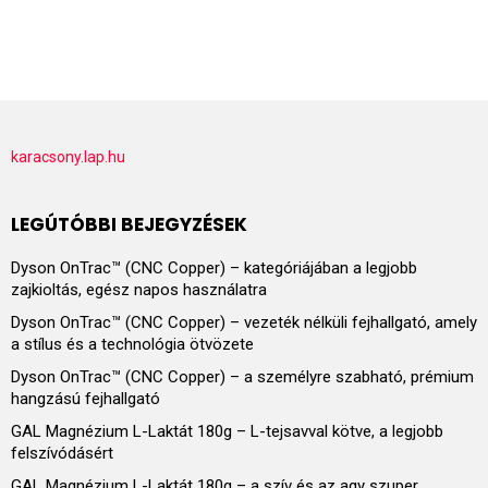
karacsony.lap.hu
LEGÚTÓBBI BEJEGYZÉSEK
Dyson OnTrac™ (CNC Copper) – kategóriájában a legjobb
zajkioltás, egész napos használatra
Dyson OnTrac™ (CNC Copper) – vezeték nélküli fejhallgató, amely
a stílus és a technológia ötvözete
Dyson OnTrac™ (CNC Copper) – a személyre szabható, prémium
hangzású fejhallgató
GAL Magnézium L-Laktát 180g – L-tejsavval kötve, a legjobb
felszívódásért
GAL Magnézium L-Laktát 180g – a szív és az agy szuper