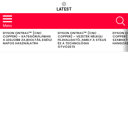
LATEST
S
Menu
DYSON ONTRAC™ (CNC
DYSON ONTRAC™ (CNC
DYSON O
LATEST
COPPER) – KATEGÓRIÁJÁBAN
COPPER) – VEZETÉK NÉLKÜLI
COPPER) 
STORIES
A LEGJOBB ZAJKIOLTÁS, EGÉSZ
FEJHALLGATÓ, AMELY A STÍLUS
SZABHAT
NAPOS HASZNÁLATRA
ÉS A TECHNOLÓGIA
HANGZÁS
ÖTVÖZETE