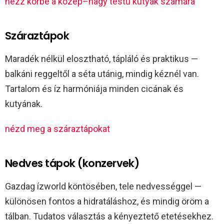
nézz körbe a közép–nagy testű kutyák számára
Száraztápok
Maradék nélkül elosztható, tápláló és praktikus —
balkáni reggeltől a séta utánig, mindig kéznél van.
Tartalom és íz harmóniája minden cicának és
kutyának.
nézd meg a száraztápokat
Nedves tápok (konzervek)
Gazdag ízworld köntösében, tele nedvességgel —
különösen fontos a hidratáláshoz, és mindig öröm a
tálban. Tudatos választás a kényeztető etetésekhez.