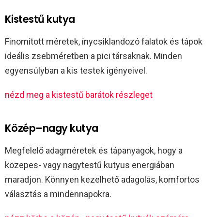
Kistestű kutya
Finomított méretek, ínycsiklandozó falatok és tápok
ideális zsebméretben a pici társaknak. Minden
egyensúlyban a kis testek igényeivel.
nézd meg a kistestű barátok részleget
Közép–nagy kutya
Megfelelő adagméretek és tápanyagok, hogy a
közepes- vagy nagytestű kutyus energiában
maradjon. Könnyen kezelhető adagolás, komfortos
választás a mindennapokra.