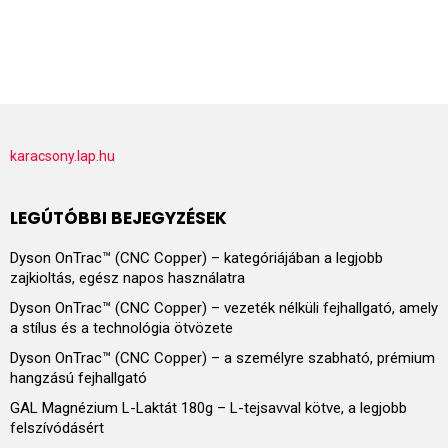
karacsony.lap.hu
LEGÚTÓBBI BEJEGYZÉSEK
Dyson OnTrac™ (CNC Copper) – kategóriájában a legjobb
zajkioltás, egész napos használatra
Dyson OnTrac™ (CNC Copper) – vezeték nélküli fejhallgató, amely
a stílus és a technológia ötvözete
Dyson OnTrac™ (CNC Copper) – a személyre szabható, prémium
hangzású fejhallgató
GAL Magnézium L-Laktát 180g – L-tejsavval kötve, a legjobb
felszívódásért