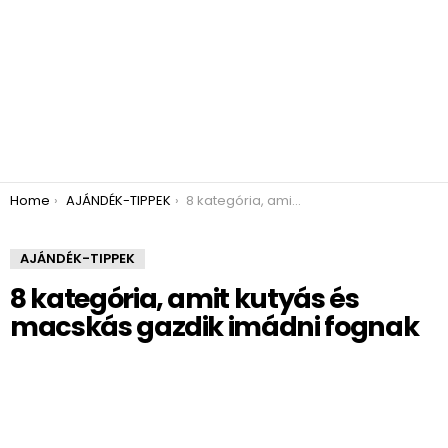
You are here:
Home
AJÁNDÉK-TIPPEK
8 kategória, amit kutyás és macskás gazdik imádni fognak
AJÁNDÉK-TIPPEK
8 kategória, amit kutyás és
macskás gazdik imádni fognak