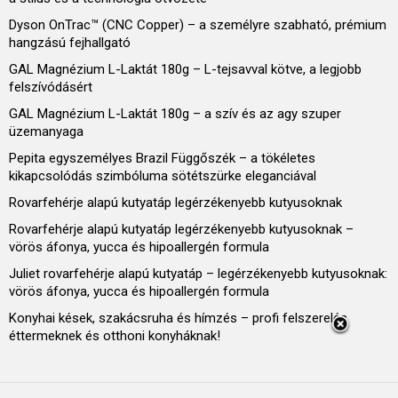
Dyson OnTrac™ (CNC Copper) – a személyre szabható, prémium
hangzású fejhallgató
GAL Magnézium L-Laktát 180g – L-tejsavval kötve, a legjobb
felszívódásért
GAL Magnézium L-Laktát 180g – a szív és az agy szuper
üzemanyaga
Pepita egyszemélyes Brazil Függőszék – a tökéletes
kikapcsolódás szimbóluma sötétszürke eleganciával
Rovarfehérje alapú kutyatáp legérzékenyebb kutyusoknak
Rovarfehérje alapú kutyatáp legérzékenyebb kutyusoknak –
vörös áfonya, yucca és hipoallergén formula
Juliet rovarfehérje alapú kutyatáp – legérzékenyebb kutyusoknak:
vörös áfonya, yucca és hipoallergén formula
Konyhai kések, szakácsruha és hímzés – profi felszerelés
éttermeknek és otthoni konyháknak!