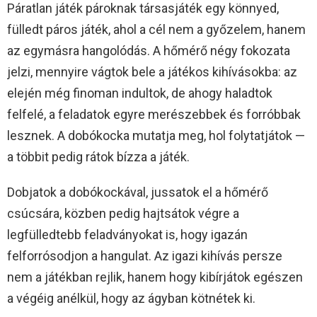
Páratlan játék pároknak társasjáték egy könnyed,
fülledt páros játék, ahol a cél nem a győzelem, hanem
az egymásra hangolódás. A hőmérő négy fokozata
jelzi, mennyire vágtok bele a játékos kihívásokba: az
elején még finoman indultok, de ahogy haladtok
felfelé, a feladatok egyre merészebbek és forróbbak
lesznek. A dobókocka mutatja meg, hol folytatjátok —
a többit pedig rátok bízza a játék.
Dobjatok a dobókockával, jussatok el a hőmérő
csúcsára, közben pedig hajtsátok végre a
legfülledtebb feladványokat is, hogy igazán
felforrósodjon a hangulat. Az igazi kihívás persze
nem a játékban rejlik, hanem hogy kibírjátok egészen
a végéig anélkül, hogy az ágyban kötnétek ki.