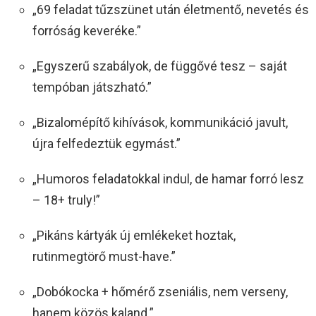
„69 feladat tűzszünet után életmentő, nevetés és
forróság keveréke.”
„Egyszerű szabályok, de függővé tesz – saját
tempóban játszható.”
„Bizalomépítő kihívások, kommunikáció javult,
újra felfedeztük egymást.”
„Humoros feladatokkal indul, de hamar forró lesz
– 18+ truly!”
„Pikáns kártyák új emlékeket hoztak,
rutinmegtörő must-have.”
„Dobókocka + hőmérő zseniális, nem verseny,
hanem közös kaland.”