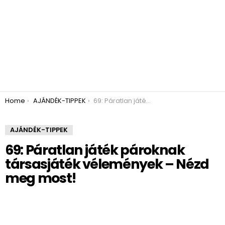
You are here:
Home
AJÁNDÉK-TIPPEK
69: Páratlan játék pároknak társasjáték vélemények – Nézd meg most!
AJÁNDÉK-TIPPEK
69: Páratlan játék pároknak
társasjáték vélemények – Nézd
meg most!