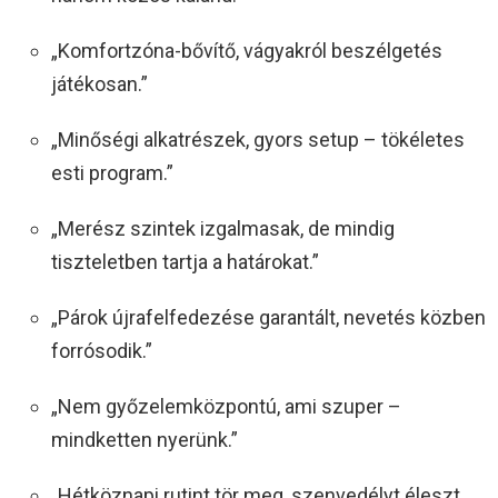
„Komfortzóna-bővítő, vágyakról beszélgetés
játékosan.”
„Minőségi alkatrészek, gyors setup – tökéletes
esti program.”
„Merész szintek izgalmasak, de mindig
tiszteletben tartja a határokat.”
„Párok újrafelfedezése garantált, nevetés közben
forrósodik.”
„Nem győzelemközpontú, ami szuper –
mindketten nyerünk.”
„Hétköznapi rutint tör meg, szenvedélyt éleszt