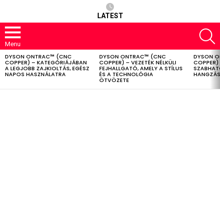
LATEST
S
Menu
DYSON ONTRAC™ (CNC
DYSON ONTRAC™ (CNC
DYSON O
LATEST
COPPER) – KATEGÓRIÁJÁBAN
COPPER) – VEZETÉK NÉLKÜLI
COPPER) 
STORIES
A LEGJOBB ZAJKIOLTÁS, EGÉSZ
FEJHALLGATÓ, AMELY A STÍLUS
SZABHAT
NAPOS HASZNÁLATRA
ÉS A TECHNOLÓGIA
HANGZÁS
ÖTVÖZETE