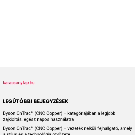
karacsony.lap.hu
LEGÚTÓBBI BEJEGYZÉSEK
Dyson OnTrac™ (CNC Copper) – kategóriájában a legjobb
zajkioltás, egész napos használatra
Dyson OnTrac™ (CNC Copper) – vezeték nélküli fejhallgató, amely
a stílus és a technológia ötvözete