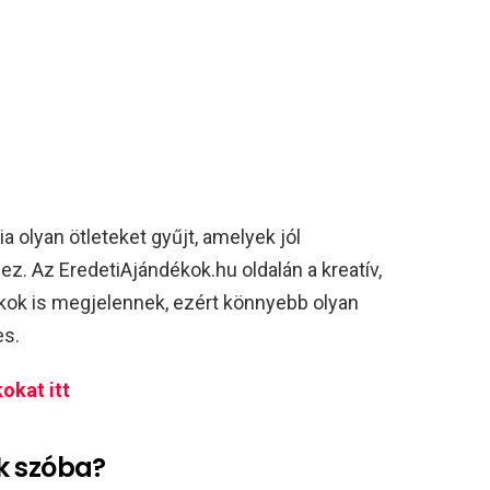
a olyan ötleteket gyűjt, amelyek jól
z. Az EredetiAjándékok.hu oldalán a kreatív,
ok is megjelennek, ezért könnyebb olyan
es.
okat itt
k szóba?