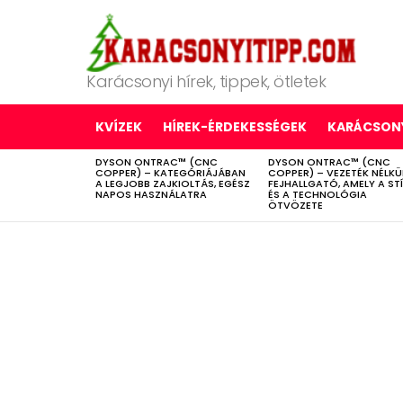
Karácsonyi hírek, tippek, ötletek
KVÍZEK
HÍREK-ÉRDEKESSÉGEK
KARÁCSONY
DYSON ONTRAC™ (CNC
DYSON ONTRAC™ (CNC
LATEST
COPPER) – KATEGÓRIÁJÁBAN
COPPER) – VEZETÉK NÉLKÜ
STORIES
A LEGJOBB ZAJKIOLTÁS, EGÉSZ
FEJHALLGATÓ, AMELY A ST
NAPOS HASZNÁLATRA
ÉS A TECHNOLÓGIA
ÖTVÖZETE