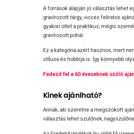
A források alapján jó választás lehet 
gravírozott tárgy, vicces feliratos ajá
gyakori ötlet a praktikus, mégis személ
gravírozott pohár.
Ez a kategória azért hasznos, mert ne
stílusa és hobbija is. Így könnyebb oly
Fedezd fel a 60 éveseknek szóló ajá
Kinek ajánlható?
Annak, aki szeretne a megszokott ajá
választás lehet szülőnek, nagyszülőne
Az EredetiAjándékok.hu oldal fő üzene