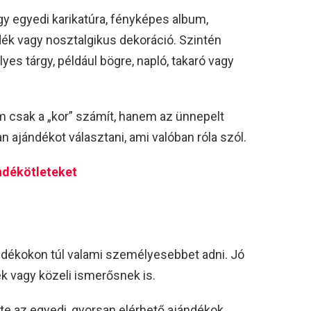
egy egyedi karikatúra, fényképes album,
ndék vagy nosztalgikus dekoráció. Szintén
yes tárgy, például bögre, napló, takaró vagy
m csak a „kor” számít, hanem az ünnepelt
an ajándékot választani, ami valóban róla szól.
ndékötleteket
ndékokon túl valami személyesebbet adni. Jó
k vagy közeli ismerősnek is.
te az egyedi, gyorsan elérhető ajándékok