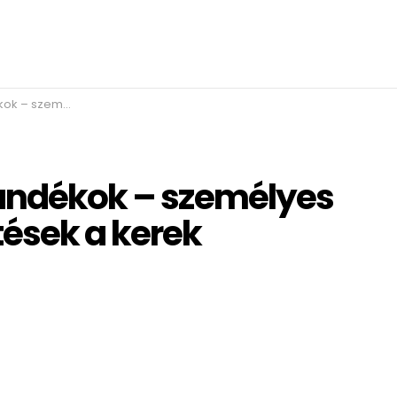
etések a kerek évfordulóra
jándékok – személyes
tések a kerek