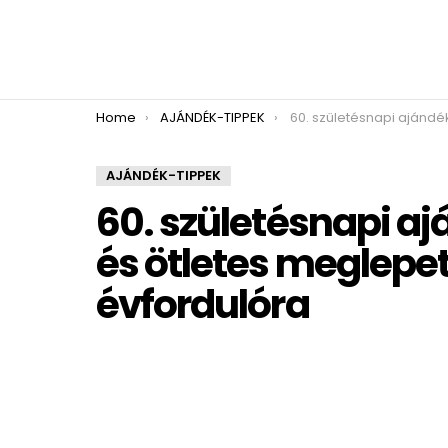
You are here:
Home
AJÁNDÉK-TIPPEK
60. születésnapi ajándékok – személyes és ötletes meglep
AJÁNDÉK-TIPPEK
60. születésnapi a
és ötletes meglepe
évfordulóra