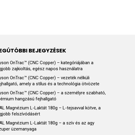
EGÚTÓBBI BEJEGYZÉSEK
yson OnTrac™ (CNC Copper) – kategóriájában a
egjobb zajkioltás, egész napos használatra
yson OnTrac™ (CNC Copper) – vezeték nélküli
ejhallgató, amely a stílus és a technológia ötvözete
yson OnTrac™ (CNC Copper) – a személyre szabható,
rémium hangzású fejhallgató
AL Magnézium L-Laktát 180g – L-tejsavval kötve, a
egjobb felszívódásért
AL Magnézium L-Laktát 180g – a szív és az agy
zuper üzemanyaga