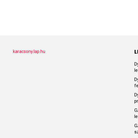
L
karacsony.lap.hu
D
l
D
f
D
p
G
l
G
s