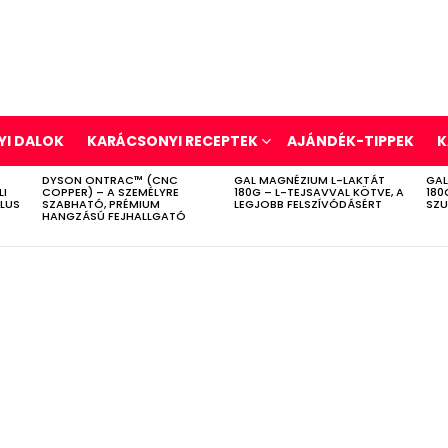
I DALOK
KARÁCSONYI RECEPTEK
AJÁNDÉK-TIPPEK
K
DYSON ONTRAC™ (CNC
GAL MAGNÉZIUM L-LAKTÁT
GAL
LI
COPPER) – A SZEMÉLYRE
180G – L-TEJSAVVAL KÖTVE, A
180
ÍLUS
SZABHATÓ, PRÉMIUM
LEGJOBB FELSZÍVÓDÁSÉRT
SZU
HANGZÁSÚ FEJHALLGATÓ