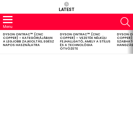
LATEST
S
Menu
DYSON ONTRAC™ (CNC
DYSON ONTRAC™ (CNC
DYSON O
LATEST
COPPER) – KATEGÓRIÁJÁBAN
COPPER) – VEZETÉK NÉLKÜLI
COPPER) 
STORIES
A LEGJOBB ZAJKIOLTÁS, EGÉSZ
FEJHALLGATÓ, AMELY A STÍLUS
SZABHAT
NAPOS HASZNÁLATRA
ÉS A TECHNOLÓGIA
HANGZÁS
ÖTVÖZETE