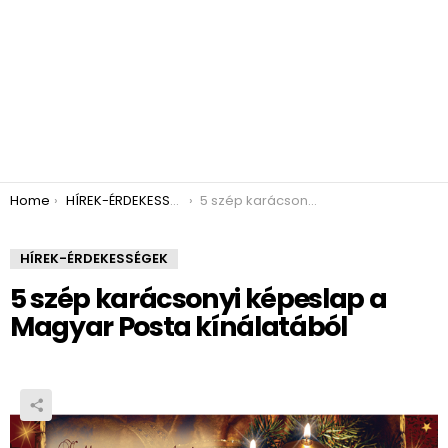
You are here:
Home
HÍREK-ÉRDEKESSÉGEK
5 szép karácsonyi képeslap a Magyar Posta kínálatából
HÍREK-ÉRDEKESSÉGEK
5 szép karácsonyi képeslap a
Magyar Posta kínálatából