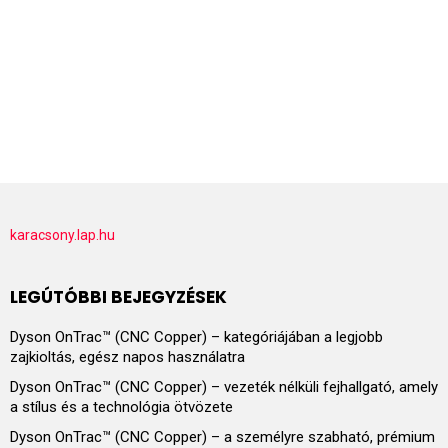
karacsony.lap.hu
LEGÚTÓBBI BEJEGYZÉSEK
Dyson OnTrac™ (CNC Copper) – kategóriájában a legjobb
zajkioltás, egész napos használatra
Dyson OnTrac™ (CNC Copper) – vezeték nélküli fejhallgató, amely
a stílus és a technológia ötvözete
Dyson OnTrac™ (CNC Copper) – a személyre szabható, prémium