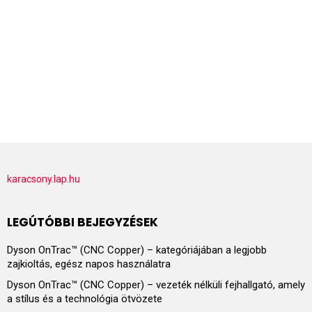
karacsony.lap.hu
LEGÚTÓBBI BEJEGYZÉSEK
Dyson OnTrac™ (CNC Copper) – kategóriájában a legjobb
zajkioltás, egész napos használatra
Dyson OnTrac™ (CNC Copper) – vezeték nélküli fejhallgató, amely
a stílus és a technológia ötvözete