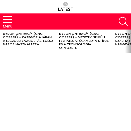
LATEST
S
Menu
DYSON ONTRAC™ (CNC
DYSON ONTRAC™ (CNC
DYSON O
LATEST
COPPER) – KATEGÓRIÁJÁBAN
COPPER) – VEZETÉK NÉLKÜLI
COPPER) 
STORIES
A LEGJOBB ZAJKIOLTÁS, EGÉSZ
FEJHALLGATÓ, AMELY A STÍLUS
SZABHAT
NAPOS HASZNÁLATRA
ÉS A TECHNOLÓGIA
HANGZÁS
ÖTVÖZETE