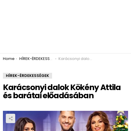
You are here:
Home
HÍREK-ÉRDEKESSÉGEK
Karácsonyi dalok Kökény Attila és barátai előadásában
HÍREK-ÉRDEKESSÉGEK
Karácsonyi dalok Kökény Attila
és barátai előadásában